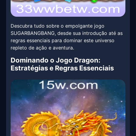
Descubra tudo sobre o empolgante jogo
SUGARBANGBANG, desde sua introdução até as
regras essenciais para dominar este universo
repleto de ação e aventura.
Dominando o Jogo Dragon:
Estratégias e Regras Essenciais