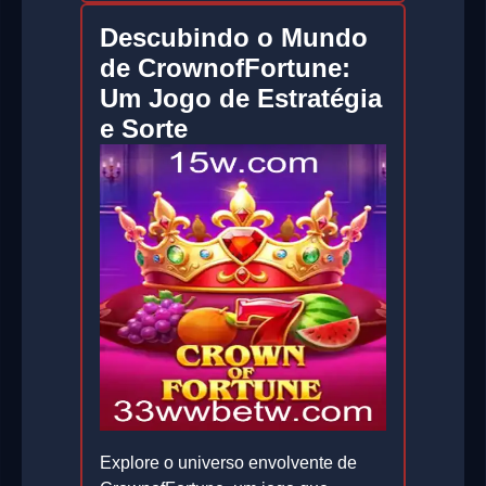
Descubindo o Mundo
de CrownofFortune:
Um Jogo de Estratégia
e Sorte
Explore o universo envolvente de