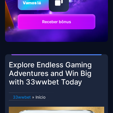
Vamos lá
Receber bônus
Explore Endless Gaming
Adventures and Win Big
with 33wwbet Today
33wwbet
»
Início