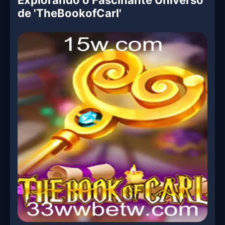
Explorando o Fascinante Universo
de 'TheBookofCarl'