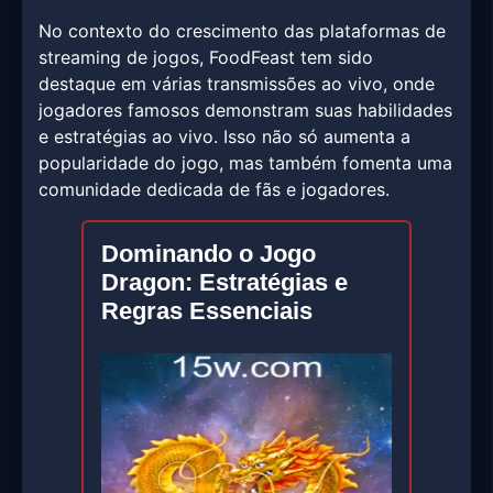
No contexto do crescimento das plataformas de
streaming de jogos, FoodFeast tem sido
destaque em várias transmissões ao vivo, onde
jogadores famosos demonstram suas habilidades
e estratégias ao vivo. Isso não só aumenta a
popularidade do jogo, mas também fomenta uma
comunidade dedicada de fãs e jogadores.
Dominando o Jogo
Dragon: Estratégias e
Regras Essenciais