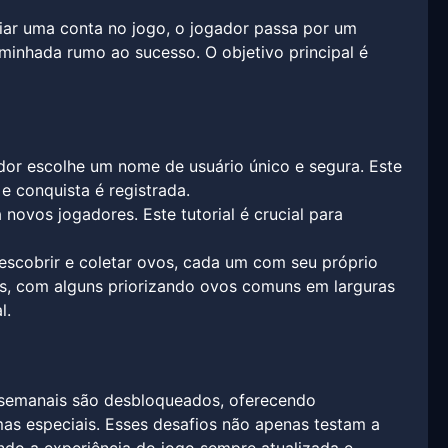
riar uma conta no jogo, o jogador passa por um
aminhada rumo ao sucesso. O objetivo principal é
dor escolhe um nome de usuário único e segura. Este
 conquista é registrada.
 novos jogadores. Este tutorial é crucial para
escobrir e coletar ovos, cada um com seu próprio
res, com alguns priorizando ovos comuns em larguras
l.
 semanais são desbloqueados, oferecendo
as especiais. Esses desafios não apenas testam a