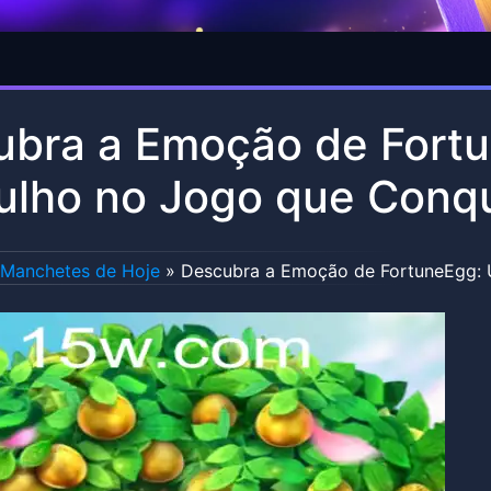
ubra a Emoção de Fort
ulho no Jogo que Conqu
Manchetes de Hoje
»
Descubra a Emoção de FortuneEgg: 