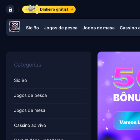
barra de controle 33wwbet
Dinheiro grátis!
Sic Bo
Jogos de pesca
Jogos de mesa
Cassino a
navegação 33wwbet
Categorias
Sic Bo
BÔNU
Jogos de pesca
Jogos de mesa
Vamos l
Cassino ao vivo