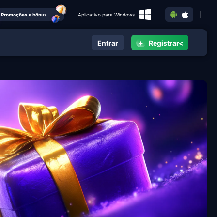
Promoções e bônus
Aplicativo para Windows
+
Entrar
Registrar<