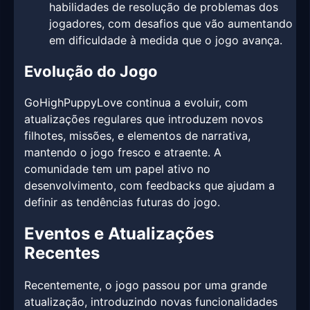
habilidades de resolução de problemas dos
jogadores, com desafios que vão aumentando
em dificuldade à medida que o jogo avança.
Evolução do Jogo
GoHighPuppyLove continua a evoluir, com
atualizações regulares que introduzem novos
filhotes, missões, e elementos de narrativa,
mantendo o jogo fresco e atraente. A
comunidade tem um papel ativo no
desenvolvimento, com feedbacks que ajudam a
definir as tendências futuras do jogo.
Eventos e Atualizações
Recentes
Recentemente, o jogo passou por uma grande
atualização, introduzindo novas funcionalidades