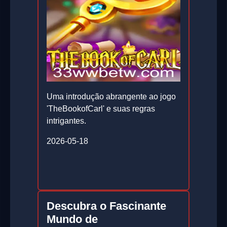
Uma introdução abrangente ao jogo
'TheBookofCarl' e suas regras
intrigantes.
2026-05-18
Descubra o Fascinante
Mundo de