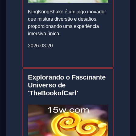
KingKongShake é um jogo inovador
que mistura diversão e desafios,
proporcionando uma experiência
imersiva única.
2026-03-20
Explorando o Fascinante
Universo de
'TheBookofCarl'