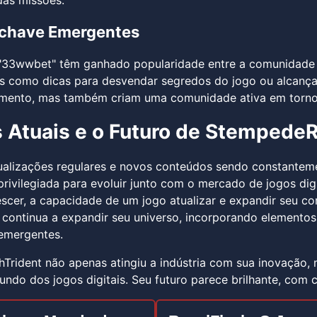
das missões.
-chave Emergentes
"33wwbet" têm ganhado popularidade entre a comunidade 
is como dicas para desvendar segredos do jogo ou alcança
ento, mas também criam uma comunidade ativa em torno do
 Atuais e o Futuro de Stempede
ualizações regulares e novos conteúdos sendo constantem
rivilegiada para evoluir junto com o mercado de jogos dig
escer, a capacidade de um jogo atualizar e expandir seu c
 continua a expandir seu universo, incorporando elemento
emergentes.
rident não apenas atingiu a indústria com sua inovação
undo dos jogos digitais. Seu futuro parece brilhante, com 