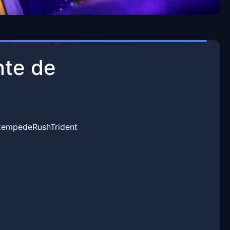
te de
tempedeRushTrident