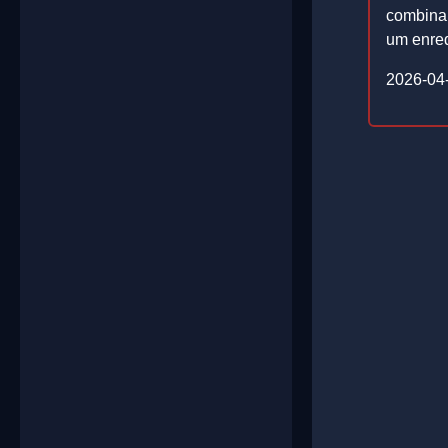
combina 
um enred
2026-04