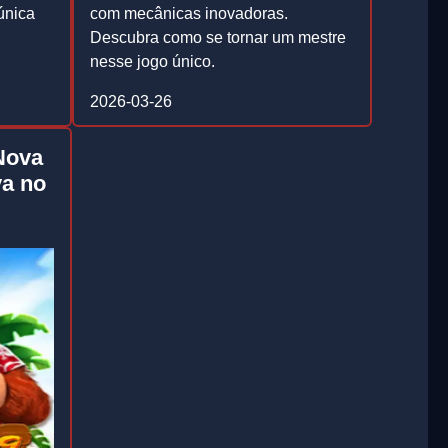
única
com mecânicas inovadoras.
Descubra como se tornar um mestre
nesse jogo único.
2026-03-26
Nova
va no