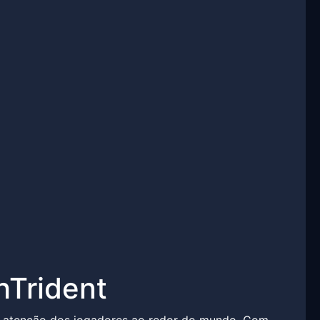
hTrident