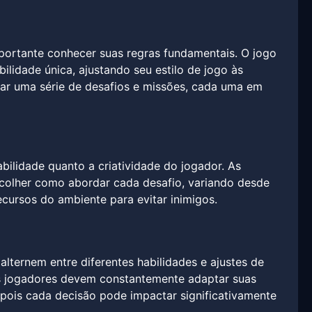
ortante conhecer suas regras fundamentais. O jogo
idade única, ajustando seu estilo de jogo às
perar uma série de desafios e missões, cada uma em
ilidade quanto a criatividade do jogador. As
scolher como abordar cada desafio, variando desde
ecursos do ambiente para evitar inimigos.
lternem entre diferentes habilidades e ajustes de
os jogadores devem constantemente adaptar suas
, pois cada decisão pode impactar significativamente