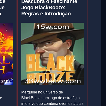
 de
Descubra o Fascinante
ue
Jogo BlackBooze:
o
Regras e Introdução
Mergulhe no universo de
ue
BlackBooze, um jogo de estratégia
imersivo que combina eventos atuais