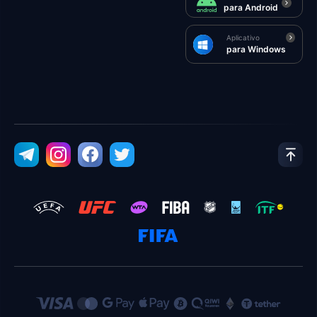
para Android
Aplicativo
para Windows