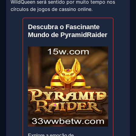
WildQueen será sentido por muito tempo nos
círculos de jogos de cassino online.
Descubra o Fascinante
Mundo de PyramidRaider
Explore a emoção de