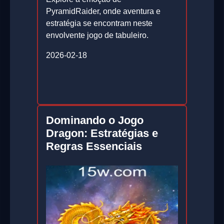
PyramidRaider, onde aventura e
estratégia se encontram neste
envolvente jogo de tabuleiro.
2026-02-18
Dominando o Jogo
Dragon: Estratégias e
Regras Essenciais