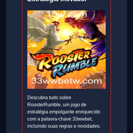
Descubra tudo sobre
RoosterRumble, um jogo de
estratégia empolgante enriquecido
com a palavra-chave 33wwbet,
incluindo suas regras e novidades.