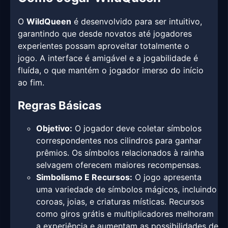
O
WildQueen
é desenvolvido para ser intuitivo,
garantindo que desde novatos até jogadores
experientes possam aproveitar totalmente o
jogo. A interface é amigável e a jogabilidade é
fluída, o que mantém o jogador imerso do início
ao fim.
Regras Básicas
Objetivo:
O jogador deve coletar símbolos
correspondentes nos cilindros para ganhar
prêmios. Os símbolos relacionados à rainha
selvagem oferecem maiores recompensas.
Simbolismo E Recursos:
O jogo apresenta
uma variedade de símbolos mágicos, incluindo
coroas, joias, e criaturas místicas. Recursos
como giros grátis e multiplicadores melhoram
a experiência e aumentam as possibilidades de