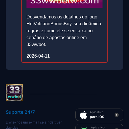
Desvendamos os detalhes do jogo
HotVolcanoBonusBuy, sua dinâmica,
regras e como ele se encaixa no
cenário de apostas online em
33wwbet.
2026-04-11
Suporte 24/7
Aplicativo
para iOS
Envie-nos um e-mail se ainda tiver
dúvidas!
Aplicativo