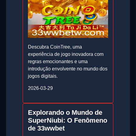
Descubra CoinTree, uma
experiência de jogo inovadora com
regras emocionantes e uma
introdução envolvente no mundo dos
jogos digitais.
2026-03-29
Explorando o Mundo de
SuperNiubi: O Fenômeno
de 33wwbet