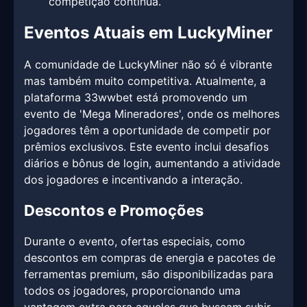
competição contínua.
Eventos Atuais em LuckyMiner
A comunidade de LuckyMiner não só é vibrante
mas também muito competitiva. Atualmente, a
plataforma 33wwbet está promovendo um
evento de 'Mega Mineradores', onde os melhores
jogadores têm a oportunidade de competir por
prêmios exclusivos. Este evento inclui desafios
diários e bônus de login, aumentando a atividade
dos jogadores e incentivando a interação.
Descontos e Promoções
Durante o evento, ofertas especiais, como
descontos em compras de energia e pacotes de
ferramentas premium, são disponibilizadas para
todos os jogadores, proporcionando uma