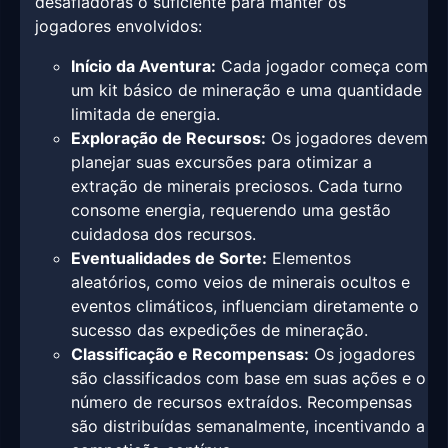
desafiadoras o suficiente para manter os
jogadores envolvidos:
Início da Aventura:
Cada jogador começa com
um kit básico de mineração e uma quantidade
limitada de energia.
Exploração de Recursos:
Os jogadores devem
planejar suas excursões para otimizar a
extração de minerais preciosos. Cada turno
consome energia, requerendo uma gestão
cuidadosa dos recursos.
Eventualidades de Sorte:
Elementos
aleatórios, como veios de minerais ocultos e
eventos climáticos, influenciam diretamente o
sucesso das expedições de mineração.
Classificação e Recompensas:
Os jogadores
são classificados com base em suas ações e o
número de recursos extraídos. Recompensas
são distribuídas semanalmente, incentivando a