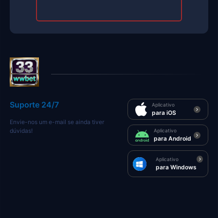
Suporte 24/7
Aplicativo
para iOS
Envie-nos um e-mail se ainda tiver
dúvidas!
Aplicativo
para Android
Aplicativo
para Windows