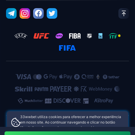
33wwbet utiliza cookies para oferecer a melhor experiência
em nosso site. Ao continuar navegando e clicar no botão
“Aceito”, você concorda com o uso de cookies.
33wwbet Cassinos Online nas Filipinas