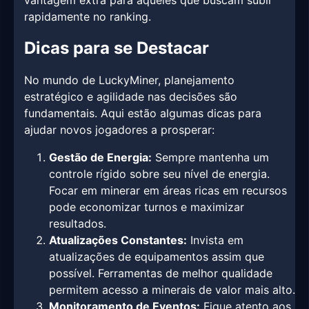
vantagem extra para aqueles que buscam subir
rapidamente no ranking.
Dicas para se Destacar
No mundo de LuckyMiner, planejamento
estratégico e agilidade nas decisões são
fundamentais. Aqui estão algumas dicas para
ajudar novos jogadores a prosperar:
Gestão de Energia:
Sempre mantenha um
controle rígido sobre seu nível de energia.
Focar em minerar em áreas ricas em recursos
pode economizar turnos e maximizar
resultados.
Atualizações Constantes:
Invista em
atualizações de equipamentos assim que
possível. Ferramentas de melhor qualidade
permitem acesso a minerais de valor mais alto.
Monitoramento de Eventos:
Fique atento aos