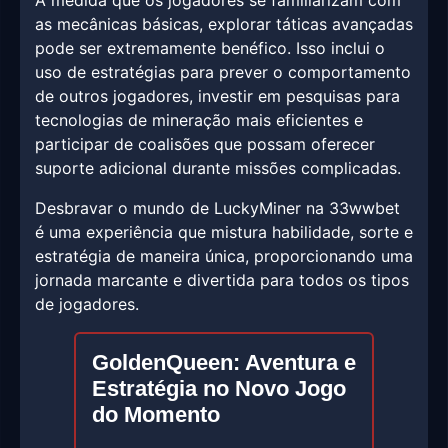
A medida que os jogadores se familiarizam com
as mecânicas básicas, explorar táticas avançadas
pode ser extremamente benéfico. Isso inclui o
uso de estratégias para prever o comportamento
de outros jogadores, investir em pesquisas para
tecnologias de mineração mais eficientes e
participar de coalisões que possam oferecer
suporte adicional durante missões complicadas.
Desbravar o mundo de LuckyMiner na 33wwbet
é uma experiência que mistura habilidade, sorte e
estratégia de maneira única, proporcionando uma
jornada marcante e divertida para todos os tipos
de jogadores.
GoldenQueen: Aventura e
Estratégia no Novo Jogo
do Momento