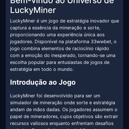
Bem-vindo ao Universo de
LuckyMiner
LuckyMiner é um jogo de estratégia inovador que
captura a essência da mineração e sorte,
proporcionando uma experiência única aos
jogadores. Disponível na plataforma 33wwbet, o
jogo combina elementos de raciocínio rápido
com a emoção do inesperado, tornando-se uma
escolha popular para entusiastas de jogos de
estratégia em todo o mundo.
Introdução ao Jogo
LuckyMiner foi desenvolvido para ser um
simulador de mineração onde sorte e estratégia
andam de mãos dadas. Os jogadores assumem o
papel de mineradores, cujos objetivos são extrair
recursos valiosos enquanto enfrentam desafios