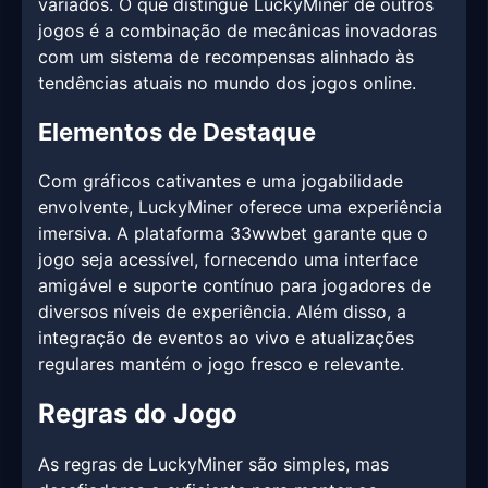
variados. O que distingue LuckyMiner de outros
jogos é a combinação de mecânicas inovadoras
com um sistema de recompensas alinhado às
tendências atuais no mundo dos jogos online.
Elementos de Destaque
Com gráficos cativantes e uma jogabilidade
envolvente, LuckyMiner oferece uma experiência
imersiva. A plataforma 33wwbet garante que o
jogo seja acessível, fornecendo uma interface
amigável e suporte contínuo para jogadores de
diversos níveis de experiência. Além disso, a
integração de eventos ao vivo e atualizações
regulares mantém o jogo fresco e relevante.
Regras do Jogo
As regras de LuckyMiner são simples, mas