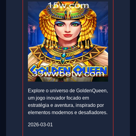
Explore o universo de GoldenQueen,
um jogo inovador focado em
estratégia e aventura, inspirado por
elementos modernos e desafiadores.
2026-03-01